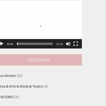
productor
deo
00:00
01:32
CATEGORY
ea clientes
(10)
nza & Arte & Moda & Teatro
(5)
 INTERES
(9)