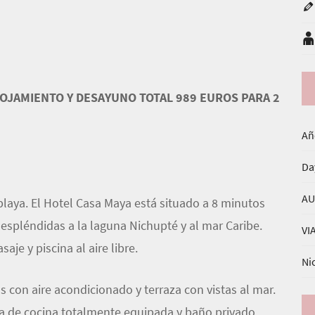
ALOJAMIENTO Y DESAYUNO TOTAL 989 EUROS
PARA 2
Añ
Da
AU
 playa. El Hotel Casa Maya está situado a 8 minutos
 espléndidas a la laguna Nichupté y al mar Caribe.
VI
je y piscina al aire libre.
Ni
s con aire acondicionado y terraza con vistas al mar.
a de cocina totalmente equipada y baño privado.