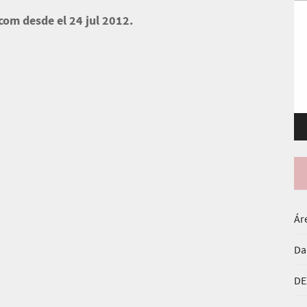
Re
com desde el 24 jul 2012.
de
ví
Ár
Da
DE