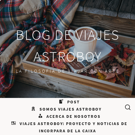
Saltar
al
contenido
BLOG DE VIAJES
ASTROBOY
LA FILOSOFÍA DE VIAJAR CON ARTE
POST
SOMOS VIAJES ASTROBOY
ACERCA DE NOSOTROS
VIAJES ASTROBOY: PROYECTO Y NOTICIAS DE
INCORPARA DE LA CAIXA