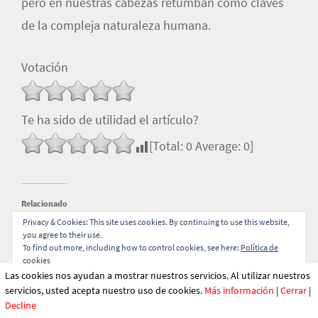
pero en nuestras cabezas retumban como claves
de la compleja naturaleza humana.
Votación
Te ha sido de utilidad el artículo?
[Total:
0
Average:
0
]
Relacionado
Privacy & Cookies: This site uses cookies. By continuing to use this website,
you agree to their use.
To find out more, including how to control cookies, see here:
Política de
cookies
Las cookies nos ayudan a mostrar nuestros servicios. Al utilizar nuestros
servicios, usted acepta nuestro uso de cookies.
Más información
|
Cerrar
|
Gijón para descubrir con
Ciudad de México de mis
Decline
Translate »
Viajes Astroboy
encantos 2018