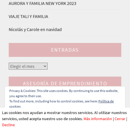
AURORA Y FAMILIA NEW YORK 2023
VIAJE TALI Y FAMILIA
Nicolás y Carole en navidad
ENTRADAS
Entradas
ASESORÍA DE EMPRENDIMIENTO
Privacy & Cookies: This site uses cookies. By continuing to use this website,
you agree to their use.
To find out more, including how to control cookies, see here:
Política de
cookies
Las cookies nos ayudan a mostrar nuestros servicios. Al utilizar nuestros
servicios, usted acepta nuestro uso de cookies.
Más información
|
Cerrar
|
Decline
Translate »